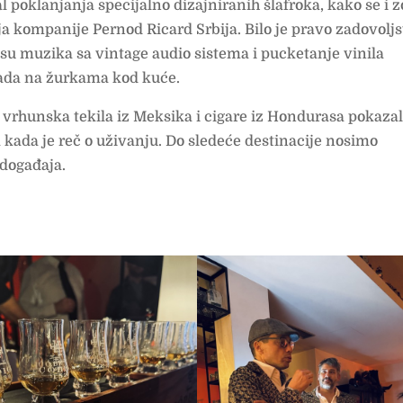
 poklanjanja specijalno dizajniranih šlafroka, kako se i 
a kompanije Pernod Ricard Srbija. Bilo je pravo zadovolj
 su muzika sa vintage audio sistema i pucketanje vinila
kada na žurkama kod kuće.
vrhunska tekila iz Meksika i cigare iz Hondurasa pokazal
kada je reč o uživanju. Do sledeće destinacije nosimo
 događaja.