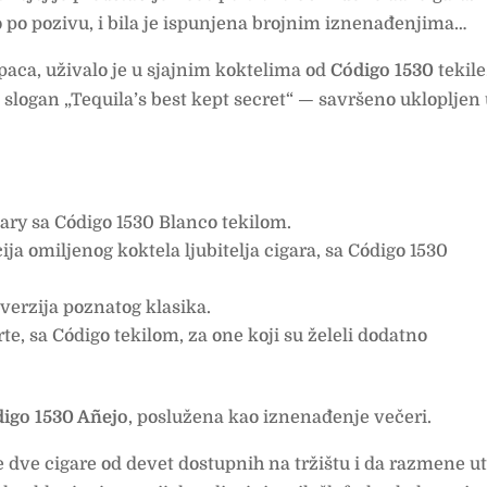
o po pozivu, i bila je ispunjena brojnim iznenađenjima…
paca, uživalo je u sjajnim koktelima od
Código 1530
tekile
v slogan „Tequila’s best kept secret“ — savršeno uklopljen
ary sa Código 1530 Blanco tekilom.
ija omiljenog koktela ljubitelja cigara, sa Código 1530
verzija poznatog klasika.
e, sa Código tekilom, za one koji su želeli dodatno
igo 1530 Añejo
, poslužena kao iznenađenje večeri.
je dve cigare od devet dostupnih na tržištu i da razmene ut