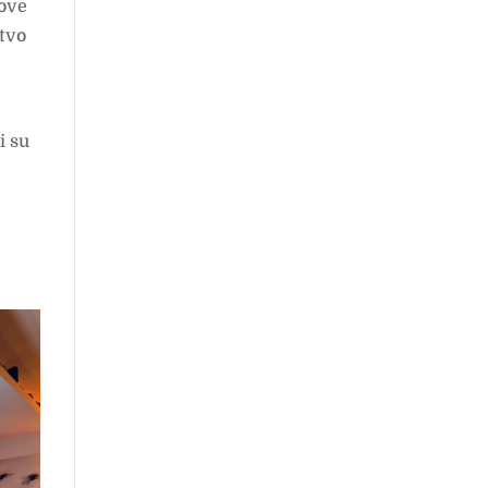
zove
stvo
i su