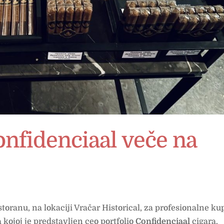
nfidenciaal veče na
ranu, na lokaciji Vračar Historical, za profesionalne ku
kojoj je predstavljen ceo portfolio
Confidenciaal
cigara.