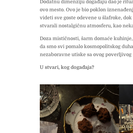
Dodatnu dimenziju događaju dao je ritual
ovo mesto. Ovo je bio poklon iznenađenj
videti sve goste odevene u šlafroke, dok
stvarali nostalgičnu atmosferu, kao ne
Doza mističnosti, šarm domaće kuhinje, 
da smo svi pomalo kosmopolitskog duha 
nezaboravne utiske sa ovog poverljivog
U stvari, kog događaja?