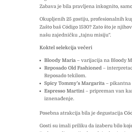
Zabava je bila pravljena inkognito, sam
Okupljenih 25 gostiju, profesionalnih ku
Zašto baš Código 1530? Zato što je njiho
našu zajedničku „tajnu misiju“.
Koktel selekcija večeri
Bloody Maria
– varijacija na Bloody M
Reposado Old Fashioned
– interpretac
Reposado tekilom.
Spicy Tommy’s Margarita
– pikantna 
Espresso Martini
– pripreman van kart
iznenađenje.
Posebna atrakcija bila je degustacija
Cód
Gosti su imali priliku da izaberu bilo ko