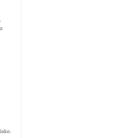
.
 u
iske.