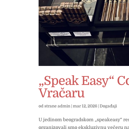
„Speak Easy“ Co
Vračaru
od strane
admin
|
mar 12, 2026
|
Događaji
U jedinom beogradskom „speakeasy“ resto
organizovali smo ekskluzivnu večeru na 