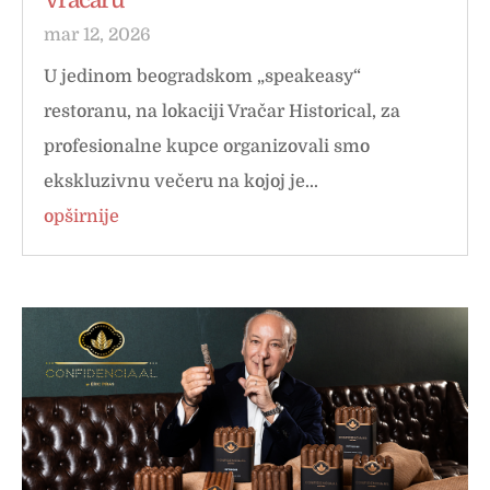
mar 12, 2026
U jedinom beogradskom „speakeasy“
restoranu, na lokaciji Vračar Historical, za
profesionalne kupce organizovali smo
ekskluzivnu večeru na kojoj je...
opširnije