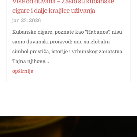
Više od duvana – Zašto su kubanske
cigare i dalje kraljice uživanja
jan 23, 2026
Kubanske cigare, poznate kao "Habanos", nisu
samo duvanski proizvod; one su globalni
simbol prestiža, istorije i vrhunskog zanatstva.
Tajna njihove...
opširnije